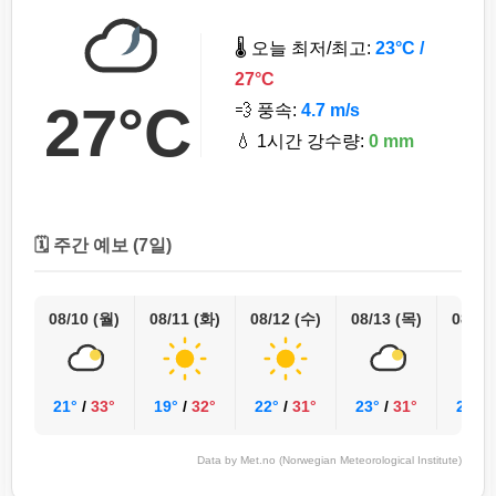
🌡️ 오늘 최저/최고:
23°C /
27°C
27°C
💨 풍속:
4.7 m/s
💧 1시간 강수량:
0 mm
🗓️ 주간 예보 (7일)
08/10 (월)
08/11 (화)
08/12 (수)
08/13 (목)
08/14
21°
/
33°
19°
/
32°
22°
/
31°
23°
/
31°
24°
/
Data by Met.no (Norwegian Meteorological Institute)