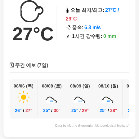
🌡️ 오늘 최저/최고:
27°C /
29°C
27°C
💨 풍속:
6.3 m/s
💧 1시간 강수량:
0 mm
🗓️ 주간 예보 (7일)
08/06 (목)
08/08 (토)
08/09 (일)
08/10 (월)
08/11
26°
/
27°
25°
/
30°
25°
/
29°
25°
/
28°
24°
/
Data by Met.no (Norwegian Meteorological Institute)