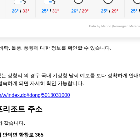
26°
/
33°
25°
/
31°
26°
/
29°
25°
/
29°
25°
Data by Met.no (Norwegian Meteorol
 바람, 돌풍, 풍향에 대한 정보를 확인할 수 있습니다.
있는 상창리 의 경우 국내 기상청 날씨 예보를 보다 정확하게 안내
속하게 되면 자세히 확인 가능합니다.
.kr/w/index.do#dong/5013031000
프리조트 주소
 같습니다.
안덕면 한창로 365