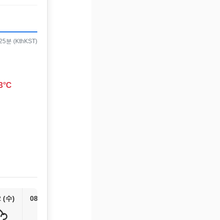
5분 (KthKST)
3°C
2 (수)
08/13 (목)